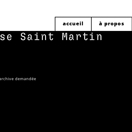
accueil
à propos
se Saint Martin
l'archive demandée