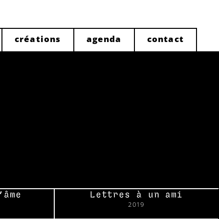
créations
agenda
contact
’âme
Lettres à un ami
2019